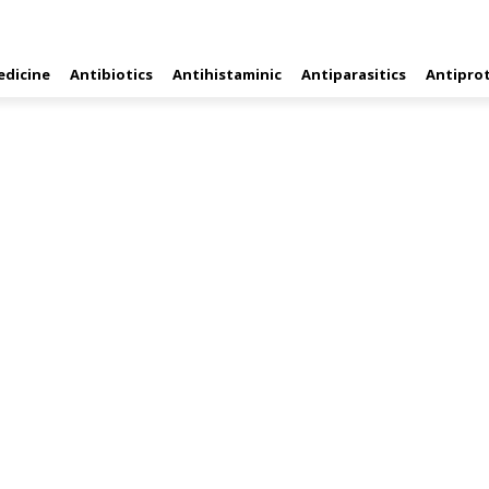
edicine
Antibiotics
Antihistaminic
Antiparasitics
Antipro