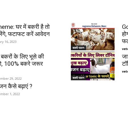
e: घर में बकरी है तो
Go
ेंगे, फटाफट करें आवेदन
हो
फट
ry 16, 2023
बकरी पालन
vet
करों के लिए भूसे की
जा
ो, 100% बकरे जरूर
टॉ
vet
बकरी पालन
mber 29, 2022
न कैसे बढ़ाएं ?
mber 1, 2022