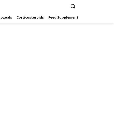
tozoals
Corticosteroids
Feed Supplements
Hormones
Inf