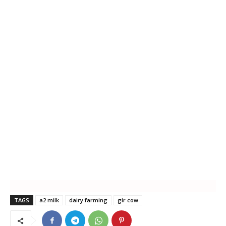
TAGS
a2 milk
dairy farming
gir cow